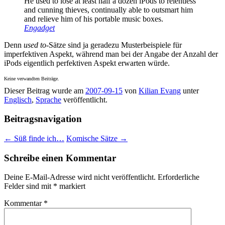
He used to lose at least half a dozen iPods to relentless
and cunning thieves, continually able to outsmart him
and relieve him of his portable music boxes.
Engadget
Denn
used to
-Sätze sind ja geradezu Musterbeispiele für
imperfektiven Aspekt, während man bei der Angabe der Anzahl der
iPods eigentlich perfektiven Aspekt erwarten würde.
Keine verwandten Beiträge.
Dieser Beitrag wurde am
2007-09-15
von
Kilian Evang
unter
Englisch
,
Sprache
veröffentlicht.
Beitragsnavigation
←
Süß finde ich…
Komische Sätze
→
Schreibe einen Kommentar
Deine E-Mail-Adresse wird nicht veröffentlicht.
Erforderliche
Felder sind mit
*
markiert
Kommentar
*