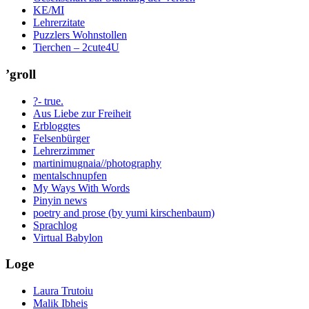
KE/MI
Lehrerzitate
Puzzlers Wohnstollen
Tierchen – 2cute4U
’groll
?- true.
Aus Liebe zur Freiheit
Erbloggtes
Felsenbürger
Lehrerzimmer
martinimugnaia//photography
mentalschnupfen
My Ways With Words
Pinyin news
poetry and prose (by yumi kirschenbaum)
Sprachlog
Virtual Babylon
Loge
Laura Trutoiu
Malik Ibheis