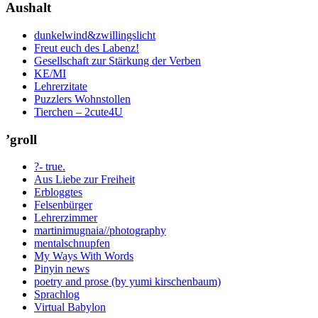
Aushalt
dunkelwind&zwillingslicht
Freut euch des Labenz!
Gesellschaft zur Stärkung der Verben
KE/MI
Lehrerzitate
Puzzlers Wohnstollen
Tierchen – 2cute4U
’groll
?- true.
Aus Liebe zur Freiheit
Erbloggtes
Felsenbürger
Lehrerzimmer
martinimugnaia//photography
mentalschnupfen
My Ways With Words
Pinyin news
poetry and prose (by yumi kirschenbaum)
Sprachlog
Virtual Babylon