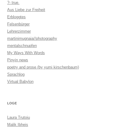
?- true.
Aus Liebe zur Freiheit
Erbloggtes
Felsenbürger
Lehrerzimmer
martinimugnaia//photography
mentalschnupfen
My Ways With Words
Pinyin news
poetry and prose (by yumi kirschenbaum)
Sprachlog
Virtual Babylon
LOGE
Laura Trutoiu
Malik Ibheis