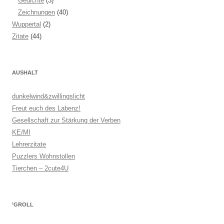
Gedichte
(3)
Zeichnungen
(40)
Wuppertal
(2)
Zitate
(44)
AUSHALT
dunkelwind&zwillingslicht
Freut euch des Labenz!
Gesellschaft zur Stärkung der Verben
KE/MI
Lehrerzitate
Puzzlers Wohnstollen
Tierchen – 2cute4U
’GROLL