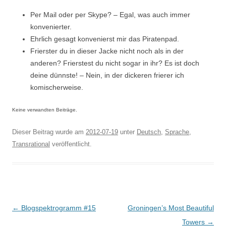
Per Mail oder per Skype? – Egal, was auch immer
konvenierter.
Ehrlich gesagt konvenierst mir das Piratenpad.
Frierster du in dieser Jacke nicht noch als in der
anderen? Frierstest du nicht sogar in ihr? Es ist doch
deine dünnste! – Nein, in der dickeren frierer ich
komischerweise.
Keine verwandten Beiträge.
Dieser Beitrag wurde am
2012-07-19
unter
Deutsch
,
Sprache
,
Transrational
veröffentlicht.
Beitragsnavigation
←
Blogspektrogramm #15
Groningen’s Most Beautiful
Towers
→