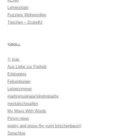
KE/MI
Lehrerzitate
Puzzlers Wohnstollen
Tierchen – 2cute4U
’GROLL
?- true.
Aus Liebe zur Freiheit
Erbloggtes
Felsenbürger
Lehrerzimmer
martinimugnaia//photography
mentalschnupfen
My Ways With Words
Pinyin news
poetry and prose (by yumi kirschenbaum)
Sprachlog