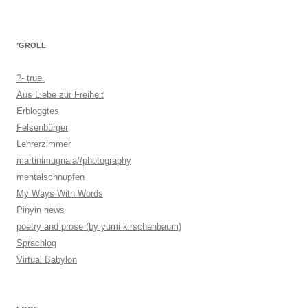
’GROLL
?- true.
Aus Liebe zur Freiheit
Erbloggtes
Felsenbürger
Lehrerzimmer
martinimugnaia//photography
mentalschnupfen
My Ways With Words
Pinyin news
poetry and prose (by yumi kirschenbaum)
Sprachlog
Virtual Babylon