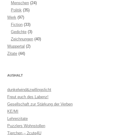
Menschen
(24)
Politik
(35)
Werk
(97)
Fiction
(33)
Gedichte
(3)
Zeichnungen
(40)
Wuppertal
(2)
Zitate
(44)
AUSHALT
dunkelwind&zwillingslicht
Freut euch des Labenz!
Gesellschaft zur Stärkung der Verben
KE/MI
Lehrerzitate
Puzzlers Wohnstollen
Tierchen – 2cute4U