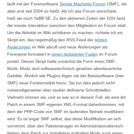
läuft mit der Forensoftware
Simple Machines Forum
(SMF), die
aber erst seit 2004 so heißt. Als ich das Forum einrichtete,
hieß sie noch YaBB SE. Zu den aktiveren Zeiten der GSV fand
die meiste Interaktion zwischen den Mitgliedern im Forum statt.
Um die Aktivität im Wiki sichtbarer zu machen, richtete ich ein
Skript ein, das regelmäßig den RSS-Feed der
letzten
Änderungen
im Wiki abruft und neue Änderungen als
Forenpost formatiert in
einen dedizierten Faden
im Forum
postet. Dieses Skript hatte zunächst die Form eines SMF-
Mods. Mods sind softwaretechnisch gesehen abenteuerliche
Gebilde. Ähnlich wie Plugins fügen sie der Basissoftware (hier:
SMF) neue Funktionalität hinzu. Sie tun dies jedoch nicht
notwendigerweise über sauber definierte Schnittstellen.
Vielmehr können sie, und so war es in diesem Fall, als eine Art
Patch in einem SMF-eigenen XML-Format daherkommen, mit
dem der PHP-Code von SMF im laufenden Betrieb modifiziert
wird. Es ist sogar SMF selbst, das diese Modifikation an sich
vornimmt, über den Paketmanager im Administrationsbereich.
Neben dem Patch zur Installation enthalten Mods auch einen