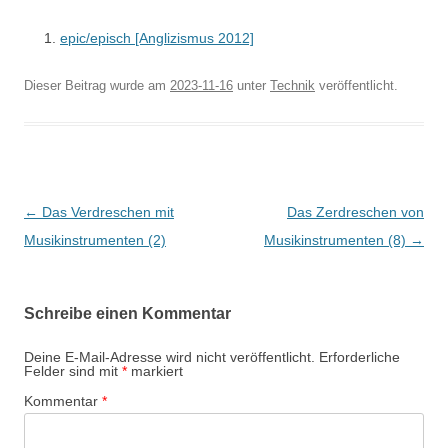
epic/episch [Anglizismus 2012]
Dieser Beitrag wurde am
2023-11-16
unter
Technik
veröffentlicht.
Beitragsnavigation
←
Das Verdreschen mit
Das Zerdreschen von
Musikinstrumenten (2)
Musikinstrumenten (8)
→
Schreibe einen Kommentar
Deine E-Mail-Adresse wird nicht veröffentlicht.
Erforderliche
Felder sind mit
*
markiert
Kommentar
*