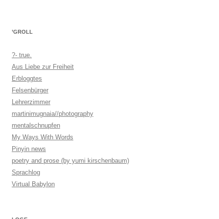
’GROLL
?- true.
Aus Liebe zur Freiheit
Erbloggtes
Felsenbürger
Lehrerzimmer
martinimugnaia//photography
mentalschnupfen
My Ways With Words
Pinyin news
poetry and prose (by yumi kirschenbaum)
Sprachlog
Virtual Babylon