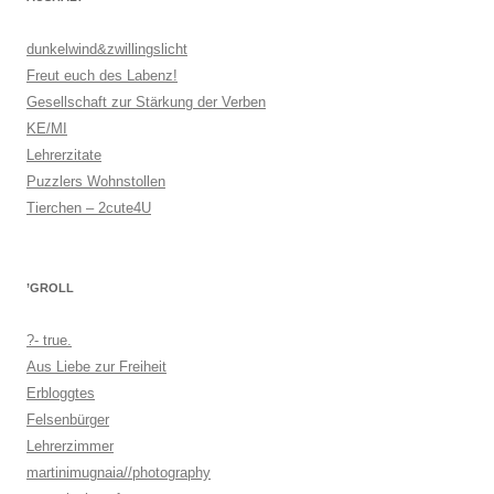
dunkelwind&zwillingslicht
Freut euch des Labenz!
Gesellschaft zur Stärkung der Verben
KE/MI
Lehrerzitate
Puzzlers Wohnstollen
Tierchen – 2cute4U
’GROLL
?- true.
Aus Liebe zur Freiheit
Erbloggtes
Felsenbürger
Lehrerzimmer
martinimugnaia//photography