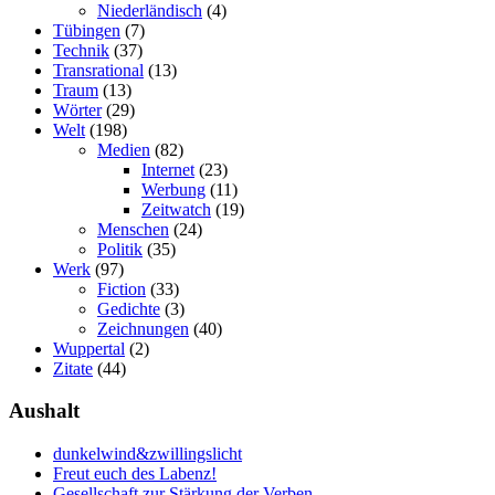
Niederländisch
(4)
Tübingen
(7)
Technik
(37)
Transrational
(13)
Traum
(13)
Wörter
(29)
Welt
(198)
Medien
(82)
Internet
(23)
Werbung
(11)
Zeitwatch
(19)
Menschen
(24)
Politik
(35)
Werk
(97)
Fiction
(33)
Gedichte
(3)
Zeichnungen
(40)
Wuppertal
(2)
Zitate
(44)
Aushalt
dunkelwind&zwillingslicht
Freut euch des Labenz!
Gesellschaft zur Stärkung der Verben