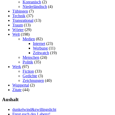
Koreanisch
(2)
Niederländisch
(4)
Tübingen
(7)
Technik
(37)
Transrational
(13)
Traum
(13)
Wörter
(29)
Welt
(198)
Medien
(82)
Internet
(23)
Werbung
(11)
Zeitwatch
(19)
Menschen
(24)
Politik
(35)
Werk
(97)
Fiction
(33)
Gedichte
(3)
Zeichnungen
(40)
Wuppertal
(2)
Zitate
(44)
Aushalt
dunkelwind&zwillingslicht
Freut euch des Labenz!