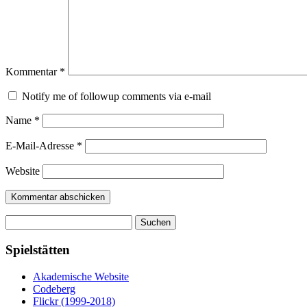
Kommentar
*
Notify me of followup comments via e-mail
Name
*
E-Mail-Adresse
*
Website
Suchen
nach:
Spielstätten
Akademische Website
Codeberg
Flickr (1999-2018)