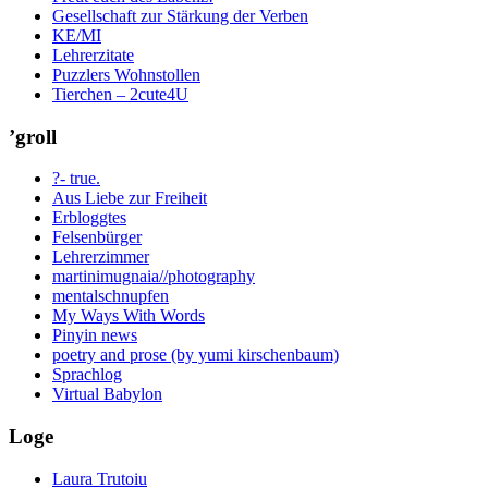
Gesellschaft zur Stärkung der Verben
KE/MI
Lehrerzitate
Puzzlers Wohnstollen
Tierchen – 2cute4U
’groll
?- true.
Aus Liebe zur Freiheit
Erbloggtes
Felsenbürger
Lehrerzimmer
martinimugnaia//photography
mentalschnupfen
My Ways With Words
Pinyin news
poetry and prose (by yumi kirschenbaum)
Sprachlog
Virtual Babylon
Loge
Laura Trutoiu