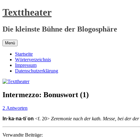
Zum
Texttheater
Inhalt
springen
Die kleinste Bühne der Blogosphäre
Menü
Startseite
Wörterverzeichnis
Impressum
Datenschutzerklärung
Intermezzo: Bonuswort (1)
2 Antworten
In·ka·na·tiˈon
<f. 20>
Zeremonie nach der kath. Messe, bei der de
Verwandte Beiträge: