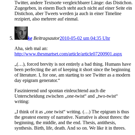
Twitter, andere Textsorte vergleichbarer Länge: das Distichon.
Zugegeben, in einem Buch steht auch nicht auf einer Seite ein
Distichon, aber Tweets werden ja auch in einer Timeline
rezipiert, also mehrere auf einmal.
ke
Beitragsautor
2010-05-02 um 04:35 Uhr
Aha, sieh mal an:
http://www.thesmartset.com/article/article07200901.aspx
„(…), forced brevity is not entirely a bad thing. Humans have
been perfecting the art of keeping it short since the beginning
of literature. I, for one, am starting to see Twitter as a modern
day epigram generator.“
Faszinierend und spontan einleuchtend auch die
Unterscheidung zwischen „one-twist“ and „two-twist“
writing:
„I think of it as „one twist“ writing. (…) The epigram is thus
the greatest enemy of narrative. Narrative is about threes: the
beginning, the middle, and the end. Thesis, antithesis,
synthesis. Birth, life, death. And so on. We like it in threes.