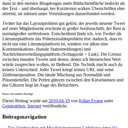
dann in den meisten Blogdesigns mehr Bildschirmfläche bedeckt als
der Text – und überhaupt, bei Kurztexten wirken Überschriften eher
störend, sie müssen unter Verrenkungen dazuerfunden werden.
Twitter hat das Layoutproblem gut gelöst; der jeweils neueste Tweet
auf einer Mitgliedsseite erscheint in großer Serifenschrift, der Rest in
normalgroßer serifenlosen. Entscheidend finde ich, wie Twitter als
Literaturplattform das Prätenziositätsproblem löst: dadurch, dass es
nicht nur eine Literaturplattform ist, sondern vor allem eine
Kommunikations- (banale Statusmeldungen) und
Nachrichtenverteilungsplattform (Schlagzeile + Link). Die Grenze
zwischen banalen Tweets und denen, denen ich literarischen Wert
würde zusprechen wollen, ist fließend. Die Technik macht auch da
keinen Unterschied: Jeder Tweet kriegt seinen URL und seine
Zeitleistenposition. Die ideale Mischung aus Normalität und
Präsentierteller. Die Perlen glitzern zwischen den Kieselsteinen und
das Glitzern liegt im Auge des Betrachters.
Keine verwandten Beiträge.
Dieser Beitrag wurde am
2010-04-19
von
Kilian Evang
unter
Geistesleben
,
Internet
veröffentlicht.
Beitragsnavigation
←
Das Verdreschen mit Musikinstrumenten
Lieblingswörter (5)
→