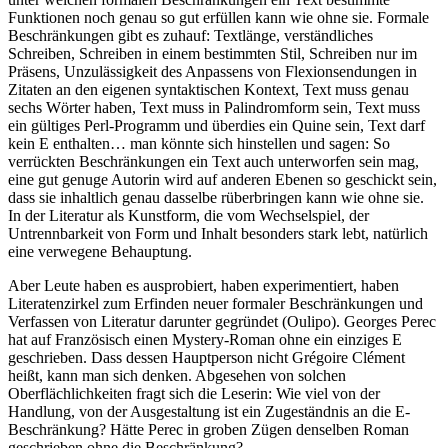
Funktionen noch genau so gut erfüllen kann wie ohne sie. Formale
Beschränkungen gibt es zuhauf: Textlänge, verständliches
Schreiben, Schreiben in einem bestimmten Stil, Schreiben nur im
Präsens, Unzulässigkeit des Anpassens von Flexionsendungen in
Zitaten an den eigenen syntaktischen Kontext, Text muss genau
sechs Wörter haben, Text muss in Palindromform sein, Text muss
ein gültiges Perl-Programm und überdies ein Quine sein, Text darf
kein E enthalten… man könnte sich hinstellen und sagen: So
verrückten Beschränkungen ein Text auch unterworfen sein mag,
eine gut genuge Autorin wird auf anderen Ebenen so geschickt sein,
dass sie inhaltlich genau dasselbe rüberbringen kann wie ohne sie.
In der Literatur als Kunstform, die vom Wechselspiel, der
Untrennbarkeit von Form und Inhalt besonders stark lebt, natürlich
eine verwegene Behauptung.
Aber Leute haben es ausprobiert, haben experimentiert, haben
Literatenzirkel zum Erfinden neuer formaler Beschränkungen und
Verfassen von Literatur darunter gegründet (Oulipo). Georges Perec
hat auf Französisch einen Mystery-Roman ohne ein einziges E
geschrieben. Dass dessen Hauptperson nicht Grégoire Clément
heißt, kann man sich denken. Abgesehen von solchen
Oberflächlichkeiten fragt sich die Leserin: Wie viel von der
Handlung, von der Ausgestaltung ist ein Zugeständnis an die E-
Beschränkung? Hätte Perec in groben Zügen denselben Roman
geschrieben ohne die Beschränkung?