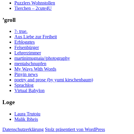
Puzzlers Wohnstollen
Tierchen – 2cute4U
’groll
?- true.
Aus Liebe zur Freiheit
Erbloggtes
Felsenbürger
Lehrerzimmer
martinimugnaia//photography
mentalschnupfen
My Ways With Words
Pinyin news
poetry and prose (by yumi kirschenbaum)
Sprachlog
Virtual Babylon
Loge
Laura Trutoiu
Malik Ibheis
Datenschutzerklärung
Stolz präsentiert von WordPress