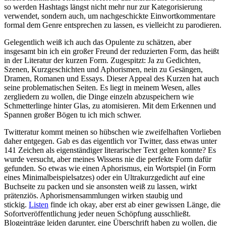
so werden Hashtags längst nicht mehr nur zur Kategorisierung
verwendet, sondern auch, um nachgeschickte Einwortkommentare
formal dem Genre entsprechen zu lassen, es vielleicht zu parodieren.
Gelegentlich weiß ich auch das Opulente zu schätzen, aber
insgesamt bin ich ein großer Freund der reduzierten Form, das heißt
in der Literatur der kurzen Form. Zugespitzt: Ja zu Gedichten,
Szenen, Kurzgeschichten und Aphorismen, nein zu Gesängen,
Dramen, Romanen und Essays. Dieser Appeal des Kurzen hat auch
seine problematischen Seiten. Es liegt in meinem Wesen, alles
zergliedern zu wollen, die Dinge einzeln abzuspeichern wie
Schmetterlinge hinter Glas, zu atomisieren. Mit dem Erkennen und
Spannen großer Bögen tu ich mich schwer.
Twitteratur kommt meinen so hübschen wie zweifelhaften Vorlieben
daher entgegen. Gab es das eigentlich vor Twitter, dass etwas unter
141 Zeichen als eigenständiger literarischer Text gelten konnte? Es
wurde versucht, aber meines Wissens nie die perfekte Form dafür
gefunden. So etwas wie einen Aphorismus, ein Wortspiel (in Form
eines Minimalbeispielsatzes) oder ein Ultrakurzgedicht auf eine
Buchseite zu packen und sie ansonsten weiß zu lassen, wirkt
prätenziös. Aphorismensammlungen wirken staubig und
stickig.
Listen
finde ich okay, aber erst ab einer gewissen Länge, die
Sofortveröffentlichung jeder neuen Schöpfung ausschließt.
Blogeinträge leiden darunter, eine Überschrift haben zu wollen, die