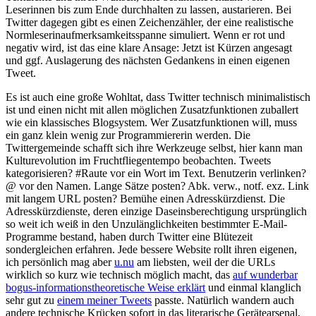
Leserinnen bis zum Ende durchhalten zu lassen, austarieren. Bei
Twitter dagegen gibt es einen Zeichenzähler, der eine realistische
Normleserinaufmerksamkeitsspanne simuliert. Wenn er rot und
negativ wird, ist das eine klare Ansage: Jetzt ist Kürzen angesagt
und ggf. Auslagerung des nächsten Gedankens in einen eigenen
Tweet.
Es ist auch eine große Wohltat, dass Twitter technisch minimalistisch
ist und einen nicht mit allen möglichen Zusatzfunktionen zuballert
wie ein klassisches Blogsystem. Wer Zusatzfunktionen will, muss
ein ganz klein wenig zur Programmiererin werden. Die
Twittergemeinde schafft sich ihre Werkzeuge selbst, hier kann man
Kulturevolution im Fruchtfliegentempo beobachten. Tweets
kategorisieren? #Raute vor ein Wort im Text. Benutzerin verlinken?
@ vor den Namen. Lange Sätze posten? Abk. verw., notf. exz. Link
mit langem URL posten? Bemühe einen Adresskürzdienst. Die
Adresskürzdienste, deren einzige Daseinsberechtigung ursprünglich
so weit ich weiß in den Unzulänglichkeiten bestimmter E-Mail-
Programme bestand, haben durch Twitter eine Blütezeit
sondergleichen erfahren. Jede bessere Website rollt ihren eigenen,
ich persönlich mag aber
u.nu
am liebsten, weil der die URLs
wirklich so kurz wie technisch möglich macht, das
auf wunderbar
bogus-informationstheoretische Weise erklärt
und einmal klanglich
sehr gut zu
einem meiner Tweets
passte. Natürlich wandern auch
andere technische Krücken sofort in das literarische Gerätearsenal,