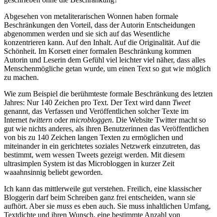
Abgesehen von metaliterarischen Wonnen haben formale
Beschränkungen den Vorteil, dass der Autorin Entscheidungen
abgenommen werden und sie sich auf das Wesentliche
konzentrieren kann. Auf den Inhalt. Auf die Originalität. Auf die
Schönheit. Im Korsett einer formalen Beschränkung kommen
Autorin und Leserin dem Gefühl viel leichter viel näher, dass alles
Menschenmögliche getan wurde, um einen Text so gut wie möglich
zu machen.
Wie zum Beispiel die berühmteste formale Beschränkung des letzten
Jahres: Nur 140 Zeichen pro Text. Der Text wird dann
Tweet
genannt, das Verfassen und Veröffentlichen solcher Texte im
Internet
twittern
oder
microbloggen
. Die Website Twitter macht so
gut wie nichts anderes, als ihren Benutzerinnen das Veröffentlichen
von bis zu 140 Zeichen langen Texten zu ermöglichen und
miteinander in ein gerichtetes soziales Netzwerk einzutreten, das
bestimmt, wem wessen Tweets gezeigt werden. Mit diesem
ultrasimplen System ist das Microbloggen in kurzer Zeit
waaahnsinnig beliebt geworden.
Ich kann das mittlerweile gut verstehen. Freilich, eine klassischer
Bloggerin darf beim Schreiben ganz frei entscheiden, wann sie
aufhört. Aber sie
muss
es eben auch. Sie muss inhaltlichen Umfang,
Textdichte und ihren Wunsch, eine bestimmte Anzahl von