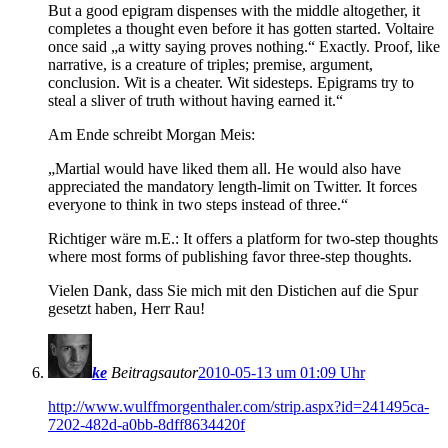
But a good epigram dispenses with the middle altogether, it
completes a thought even before it has gotten started. Voltaire
once said „a witty saying proves nothing.“ Exactly. Proof, like
narrative, is a creature of triples; premise, argument,
conclusion. Wit is a cheater. Wit sidesteps. Epigrams try to
steal a sliver of truth without having earned it.“
Am Ende schreibt Morgan Meis:
„Martial would have liked them all. He would also have
appreciated the mandatory length-limit on Twitter. It forces
everyone to think in two steps instead of three.“
Richtiger wäre m.E.: It offers a platform for two-step thoughts
where most forms of publishing favor three-step thoughts.
Vielen Dank, dass Sie mich mit den Distichen auf die Spur
gesetzt haben, Herr Rau!
ke
Beitragsautor
2010-05-13 um 01:09 Uhr
http://www.wulffmorgenthaler.com/strip.aspx?id=241495ca-
7202-482d-a0bb-8dff8634420f