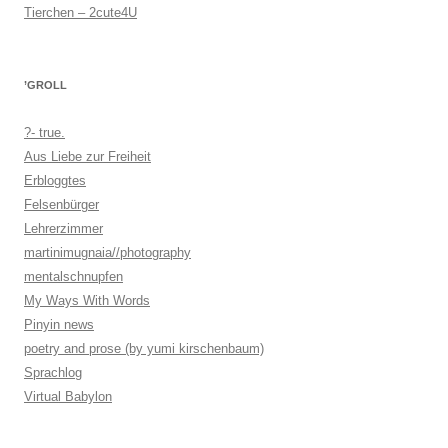
Tierchen – 2cute4U
’GROLL
?- true.
Aus Liebe zur Freiheit
Erbloggtes
Felsenbürger
Lehrerzimmer
martinimugnaia//photography
mentalschnupfen
My Ways With Words
Pinyin news
poetry and prose (by yumi kirschenbaum)
Sprachlog
Virtual Babylon