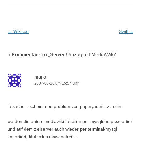
Beitragsnavigation
←
Wikitext
Swill
→
5 Kommentare zu „
Server-Umzug mit MediaWiki
“
mario
2007-08-26 um 15:57 Uhr
tatsache – scheint nen problem von phpmyadmin zu sein.
werden die entsp. mediawiki-tabellen per mysqldump exportiert
und auf dem zielserver auch wieder per terminal-mysql
importiert, läuft alles einwandfrei…