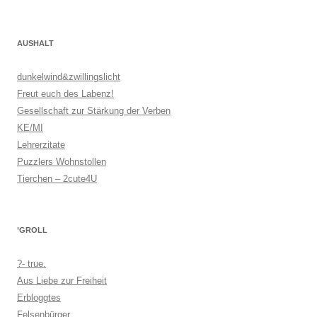
AUSHALT
dunkelwind&zwillingslicht
Freut euch des Labenz!
Gesellschaft zur Stärkung der Verben
KE/MI
Lehrerzitate
Puzzlers Wohnstollen
Tierchen – 2cute4U
’GROLL
?- true.
Aus Liebe zur Freiheit
Erbloggtes
Felsenbürger