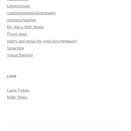
Lehrerzimmer
martinimugnaia//photography
mentalschnupfen
My Ways With Words
Pinyin news
poetry and prose (by yumi kirschenbaum)
Sprachlog
Virtual Babylon
LOGE
Laura Trutoiu
Malik Ibheis