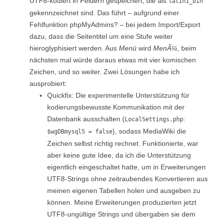
UTF8-kodiert in Feldern gespeichert, die als
latin1_bin
gekennzeichnet sind. Das führt – aufgrund einer
Fehlfunktion phpMyAdmins? – bei jedem Import/Export
dazu, dass die Seitentitel um eine Stufe weiter
hieroglyphisiert werden. Aus
Menü
wird
MenÃ¼
, beim
nächsten mal würde daraus etwas mit vier komischen
Zeichen, und so weiter. Zwei Lösungen habe ich
ausprobiert:
Quickfix: Die experimentelle Unterstützung für
kodierungsbewusste Kommunikation mit der
Datenbank ausschalten (
:
LocalSettings.php
), sodass MediaWiki die
$wgDBmysql5 = false
Zeichen selbst richtig rechnet. Funktionierte, war
aber keine gute Idee, da ich die Unterstützung
eigentlich eingeschaltet hatte, um in Erweiterungen
UTF8-Strings ohne zeitraubendes Konvertieren aus
meinen eigenen Tabellen holen und ausgeben zu
können. Meine Erweiterungen produzierten jetzt
UTF8-ungültige Strings und übergaben sie dem