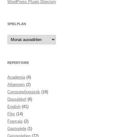
WordPress Plugin Directory
SPIELPLAN
Spielplan
REPERTOIRE
Academia
(4)
Allgemein
(2)
Computerlinguistik
(18)
Düsseldorf
(6)
English
(41)
Film
(14)
Français
(2)
Gastspiele
(1)
Geistesleben
(72)