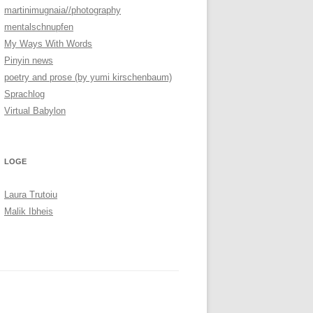
martinimugnaia//photography
mentalschnupfen
My Ways With Words
Pinyin news
poetry and prose (by yumi kirschenbaum)
Sprachlog
Virtual Babylon
LOGE
Laura Trutoiu
Malik Ibheis