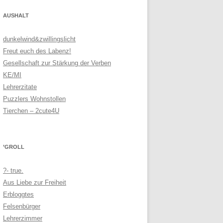
AUSHALT
dunkelwind&zwillingslicht
Freut euch des Labenz!
Gesellschaft zur Stärkung der Verben
KE/MI
Lehrerzitate
Puzzlers Wohnstollen
Tierchen – 2cute4U
’GROLL
?- true.
Aus Liebe zur Freiheit
Erbloggtes
Felsenbürger
Lehrerzimmer