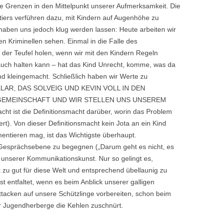
e Grenzen in den Mittelpunkt unserer Aufmerksamkeit. Die
iers verführen dazu, mit Kindern auf Augenhöhe zu
aben uns jedoch klug werden lassen: Heute arbeiten wir
nen Kriminellen sehen. Einmal in die Falle des
 der Teufel holen, wenn wir mit den Kindern Regeln
auch halten kann – hat das Kind Unrecht, komme, was da
nd kleingemacht. Schließlich haben wir Werte zu
S KLAR, DAS SOLVEIG UND KEVIN VOLL IN DEN
 GEMEINSCHAFT UND WIR STELLEN UNS UNSEREM
ist die Definitionsmacht darüber, worin das Problem
ert). Von dieser Definitionsmacht kein Jota an ein Kind
entieren mag, ist das Wichtigste überhaupt.
esprächsebene zu begegnen („Darum geht es nicht, es
 unserer Kommunikationskunst. Nur so gelingt es,
 zu gut für diese Welt und entsprechend übellaunig zu
st entfaltet, wenn es beim Anblick unserer galligen
ttacken auf unsere Schützlinge vorbereiten, schon beim
 Jugendherberge die Kehlen zuschnürt.