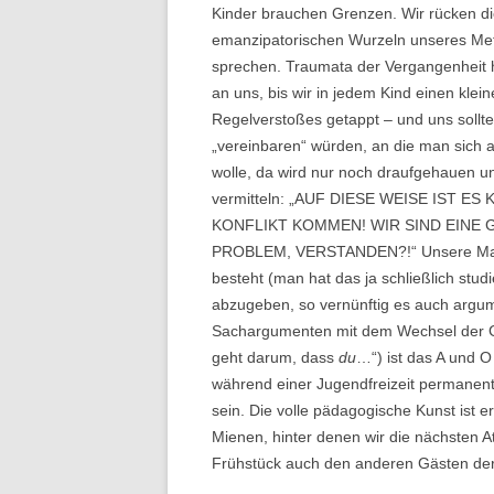
Kinder brauchen Grenzen. Wir rücken di
emanzipatorischen Wurzeln unseres Met
sprechen. Traumata der Vergangenheit h
an uns, bis wir in jedem Kind einen klei
Regelverstoßes getappt – und uns sollte
„vereinbaren“ würden, an die man sich 
wolle, da wird nur noch draufgehauen u
vermitteln: „AUF DIESE WEISE IST E
KONFLIKT KOMMEN! WIR SIND EINE
PROBLEM, VERSTANDEN?!“ Unsere Macht 
besteht (man hat das ja schließlich studi
abzugeben, so vernünftig es auch argum
Sachargumenten mit dem Wechsel der G
geht darum, dass
du
…“) ist das A und O
während einer Jugendfreizeit permanent
sein. Die volle pädagogische Kunst ist er
Mienen, hinter denen wir die nächsten A
Frühstück auch den anderen Gästen der