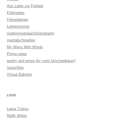
Aus Liebe zur Freiheit
Erbloggtes
Felsenbürger
Lehrerzimmer
martinimugnaia//photography
mentalschnupfen
My Ways With Words
Pinyin news
poetry and prose (by yumi kirschenbaum)
Sprachlog
Virtual Babylon
LOGE
Laura Trutoiu
Malik Ibheis