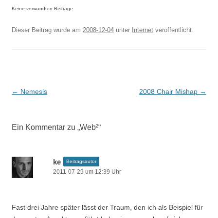
Keine verwandten Beiträge.
Dieser Beitrag wurde am
2008-12-04
unter
Internet
veröffentlicht.
Beitragsnavigation
←
Nemesis
2008 Chair Mishap
→
Ein Kommentar zu „
Web²
“
ke
Beitragsautor
2011-07-29 um 12:39 Uhr
Fast drei Jahre später lässt der Traum, den ich als Beispiel für