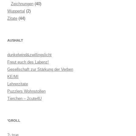
Zeichnungen
(40)
Wuppertal
(2)
Zitate
(44)
AUSHALT
dunkelwind&zwillingslicht
Freut euch des Labenz!
Gesellschaft zur Stärkung der Verben
KE/MI
Lehrerzitate
Puzzlers Wohnstollen
Tierchen – 2cute4U
’GROLL
?- true.