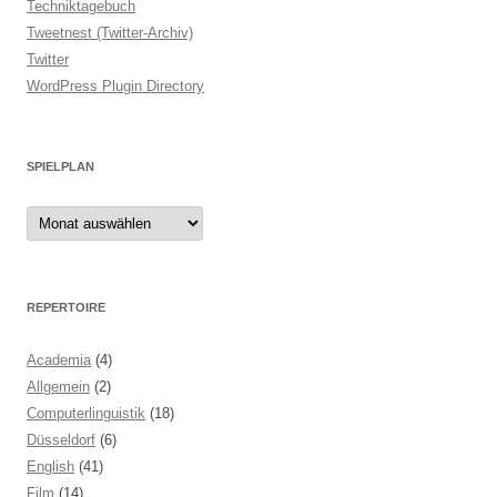
Techniktagebuch
Tweetnest (Twitter-Archiv)
Twitter
WordPress Plugin Directory
SPIELPLAN
Spielplan
REPERTOIRE
Academia
(4)
Allgemein
(2)
Computerlinguistik
(18)
Düsseldorf
(6)
English
(41)
Film
(14)