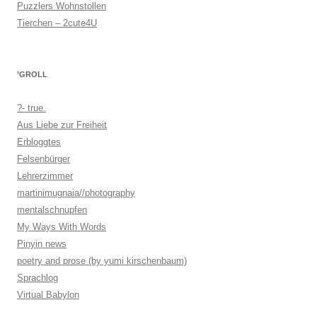
Puzzlers Wohnstollen
Tierchen – 2cute4U
’GROLL
?- true.
Aus Liebe zur Freiheit
Erbloggtes
Felsenbürger
Lehrerzimmer
martinimugnaia//photography
mentalschnupfen
My Ways With Words
Pinyin news
poetry and prose (by yumi kirschenbaum)
Sprachlog
Virtual Babylon