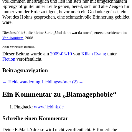
vollkommen unerträglich und ließ ihn stets nur mit umgeschnalltem
Sprengstoffgürtel unter Leute gehen, bereit, sich und alle Zeugen für
immer von der Erde zu tilgen, bevor noch ein Gedanke gefasst, ein
Wort des Hohns gesprochen, eine schmachvolle Erinnerung gebildet
wäre.
Dies beschließt die kleine Serie „Und dann war da noch“, zuerst erschienen im
Vaniloquium
, 2008.
Keine verwandten Beiträge.
Dieser Beitrag wurde am
2009-03-10
von
Kilian Evang
unter
Fiction
veröffentlicht.
Beitragsnavigation
←
Heidewanderung
Lieblingswörter (2)
→
Ein Kommentar zu „
Blamagephobie
“
Pingback:
www.lieblnk.de
Schreibe einen Kommentar
Deine E-Mail-Adresse wird nicht veröffentlicht.
Erforderliche