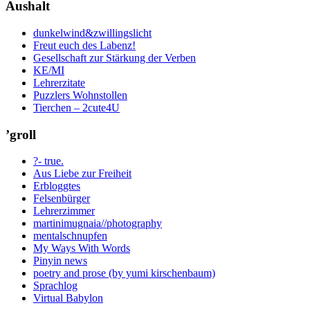
Aushalt
dunkelwind&zwillingslicht
Freut euch des Labenz!
Gesellschaft zur Stärkung der Verben
KE/MI
Lehrerzitate
Puzzlers Wohnstollen
Tierchen – 2cute4U
’groll
?- true.
Aus Liebe zur Freiheit
Erbloggtes
Felsenbürger
Lehrerzimmer
martinimugnaia//photography
mentalschnupfen
My Ways With Words
Pinyin news
poetry and prose (by yumi kirschenbaum)
Sprachlog
Virtual Babylon