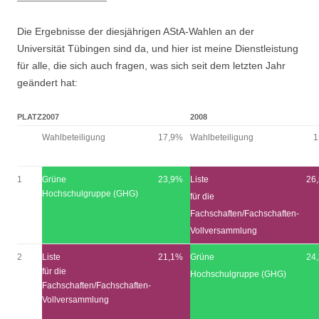
Die Ergebnisse der diesjährigen AStA-Wahlen an der
Universität Tübingen sind da, und hier ist meine Dienstleistung
für alle, die sich auch fragen, was sich seit dem letzten Jahr
geändert hat:
PLATZ
2007
2008
Wahlbeteiligung
17,9%
Wahlbeteiligung
1
Grüne
23,9%
Liste
26
Hochschulgruppe (GHG)
für die
Fachschaften/Fachschaften-
Vollversammlung
2
Liste
21,1%
Grüne
24
für die
Hochschulgruppe (GHG)
Fachschaften/Fachschaften-
Vollversammlung