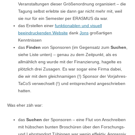
Veranstaltungen dieser Größenordnung organisiert – die
Tagung selbst erlebte sie dann gar nicht mehr mit, weil
sie nur für ein Semester per ERASMUS da war.
das Erstellen einer
funktionablen und visuell
beeindruckenden Website
dank
Jons
großartigen
Kenntnissen
das
Finden
von Sponsoren (im Gegensatz zum
Suchen
,
siehe Liste unten) – genau zu dem Zeitpunkt, als es
allmählich eng wurde mit der Finanzierung, hagelte es
plötzlich drei Zusagen. Es war sogar eine Firma dabei,
die wir mit dem gleichnamigen (!) Sponsor der Vorjahres-
TaCoS verwechselt (!) und entsprechend angeschrieben
hatten.
Was eher zäh war:
das
Suchen
der Sponsoren – eine Flut von Anschreiben
mit hübschen bunten Broschüren über den Forschungs-
und Lehrstandort Tübingen war wenig effektiv. Aggressiv,