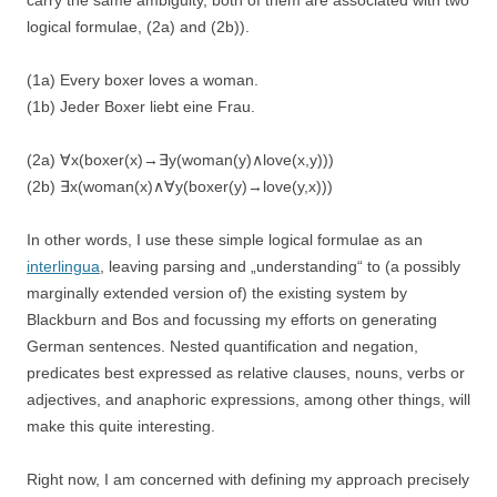
carry the same ambiguity, both of them are associated with two
logical formulae, (2a) and (2b)).
(1a) Every boxer loves a woman.
(1b) Jeder Boxer liebt eine Frau.
(2a) ∀x(boxer(x)→∃y(woman(y)∧love(x,y)))
(2b) ∃x(woman(x)∧∀y(boxer(y)→love(y,x)))
In other words, I use these simple logical formulae as an
interlingua
, leaving parsing and „understanding“ to (a possibly
marginally extended version of) the existing system by
Blackburn and Bos and focussing my efforts on generating
German sentences. Nested quantification and negation,
predicates best expressed as relative clauses, nouns, verbs or
adjectives, and anaphoric expressions, among other things, will
make this quite interesting.
Right now, I am concerned with defining my approach precisely