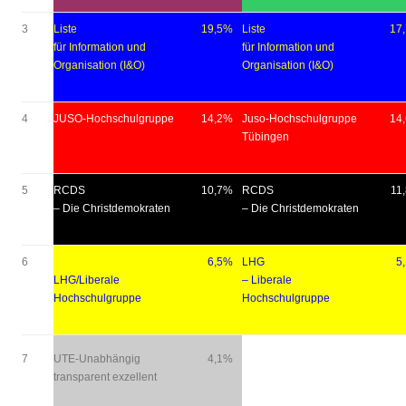
3
Liste
19,5%
Liste
17
für Information und
für Information und
Organisation (I&O)
Organisation (I&O)
4
JUSO-Hochschulgruppe
14,2%
Juso-Hochschulgruppe
14
Tübingen
5
RCDS
10,7%
RCDS
11
– Die Christdemokraten
– Die Christdemokraten
6
6,5%
LHG
5
LHG/Liberale
– Liberale
Hochschulgruppe
Hochschulgruppe
7
UTE-Unabhängig
4,1%
transparent exzellent