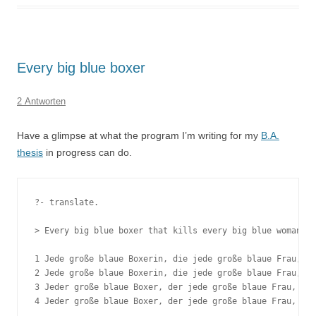
Every big blue boxer
2 Antworten
Have a glimpse at what the program I’m writing for my
B.A.
thesis
in progress can do.
?- translate.

> Every big blue boxer that kills every big blue woman th
1 Jede große blaue Boxerin, die jede große blaue Frau, di
2 Jede große blaue Boxerin, die jede große blaue Frau, di
3 Jeder große blaue Boxer, der jede große blaue Frau, die
4 Jeder große blaue Boxer, der jede große blaue Frau, die