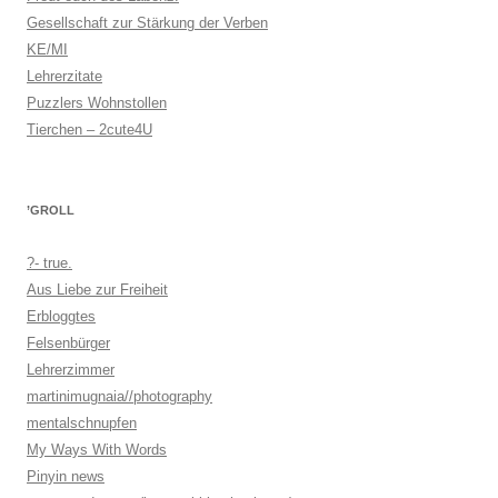
Gesellschaft zur Stärkung der Verben
KE/MI
Lehrerzitate
Puzzlers Wohnstollen
Tierchen – 2cute4U
’GROLL
?- true.
Aus Liebe zur Freiheit
Erbloggtes
Felsenbürger
Lehrerzimmer
martinimugnaia//photography
mentalschnupfen
My Ways With Words
Pinyin news