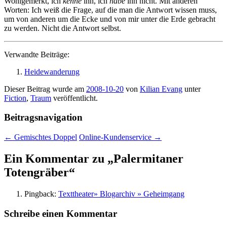
Wohlgemerkt, ich
kenne
ihn, ich
habe
ihn nicht. Mit anderen
Worten: Ich weiß die Frage, auf die man die Antwort wissen muss,
um von anderen um die Ecke und von mir unter die Erde gebracht
zu werden. Nicht die Antwort selbst.
Verwandte Beiträge:
Heidewanderung
Dieser Beitrag wurde am
2008-10-20
von
Kilian Evang
unter
Fiction
,
Traum
veröffentlicht.
Beitragsnavigation
←
Gemischtes Doppel
Online-Kundenservice
→
Ein Kommentar zu „
Palermitaner
Totengräber
“
Pingback:
Texttheater» Blogarchiv » Geheimgang
Schreibe einen Kommentar