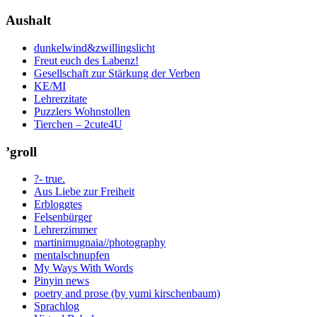
Aushalt
dunkelwind&zwillingslicht
Freut euch des Labenz!
Gesellschaft zur Stärkung der Verben
KE/MI
Lehrerzitate
Puzzlers Wohnstollen
Tierchen – 2cute4U
’groll
?- true.
Aus Liebe zur Freiheit
Erbloggtes
Felsenbürger
Lehrerzimmer
martinimugnaia//photography
mentalschnupfen
My Ways With Words
Pinyin news
poetry and prose (by yumi kirschenbaum)
Sprachlog