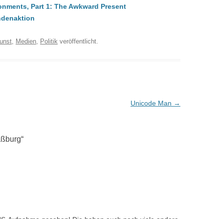
onments, Part 1: The Awkward Present
ndenaktion
unst
,
Medien
,
Politik
veröffentlicht.
Unicode Man
→
aßburg
“