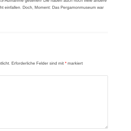
HS-Aufnahme gesehen! Die haben auch noch viele andere
icht einfallen. Doch, Moment: Das Pergamonmuseum war
licht.
Erforderliche Felder sind mit
*
markiert