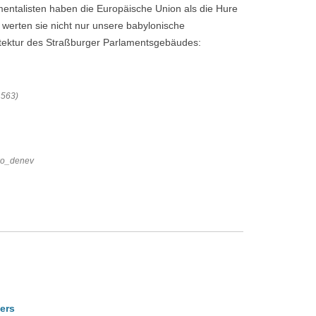
mentalisten haben die Europäische Union als die Hure
f werten sie nicht nur unsere babylonische
hitektur des Straßburger Parlamentsgebäudes:
1563)
tko_denev
ers