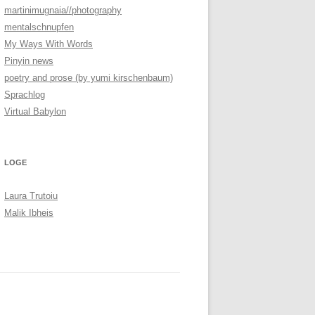
martinimugnaia//photography
mentalschnupfen
My Ways With Words
Pinyin news
poetry and prose (by yumi kirschenbaum)
Sprachlog
Virtual Babylon
LOGE
Laura Trutoiu
Malik Ibheis