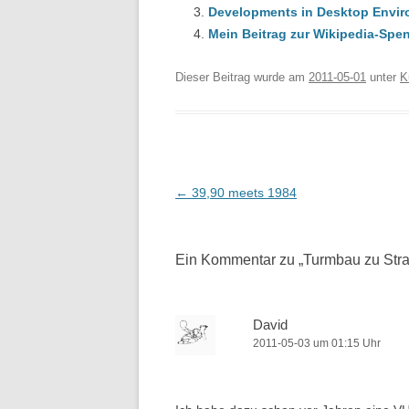
Developments in Desktop Envir
Mein Beitrag zur Wikipedia-Spe
Dieser Beitrag wurde am
2011-05-01
unter
K
Beitragsnavigation
←
39,90 meets 1984
Ein Kommentar zu „
Turmbau zu Str
David
2011-05-03 um 01:15 Uhr