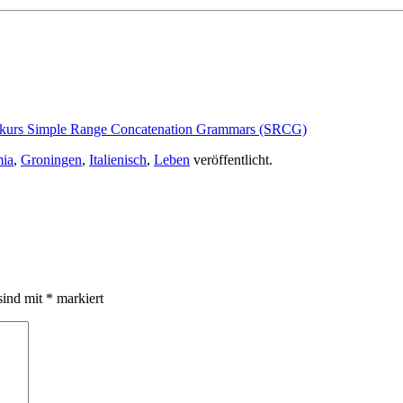
rashkurs Simple Range Concatenation Grammars (SRCG)
ia
,
Groningen
,
Italienisch
,
Leben
veröffentlicht.
sind mit
*
markiert