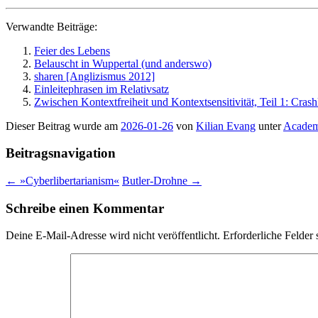
Verwandte Beiträge:
Feier des Lebens
Belauscht in Wuppertal (und anderswo)
sharen [Anglizismus 2012]
Einleitephrasen im Relativsatz
Zwischen Kontextfreiheit und Kontextsensitivität, Teil 1: C
Dieser Beitrag wurde am
2026-01-26
von
Kilian Evang
unter
Academ
Beitragsnavigation
←
»Cyberlibertarianism«
Butler-Drohne
→
Schreibe einen Kommentar
Deine E-Mail-Adresse wird nicht veröffentlicht.
Erforderliche Felder 