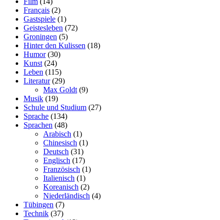
Film
(14)
Français
(2)
Gastspiele
(1)
Geistesleben
(72)
Groningen
(5)
Hinter den Kulissen
(18)
Humor
(30)
Kunst
(24)
Leben
(115)
Literatur
(29)
Max Goldt
(9)
Musik
(19)
Schule und Studium
(27)
Sprache
(134)
Sprachen
(48)
Arabisch
(1)
Chinesisch
(1)
Deutsch
(31)
Englisch
(17)
Französisch
(1)
Italienisch
(1)
Koreanisch
(2)
Niederländisch
(4)
Tübingen
(7)
Technik
(37)