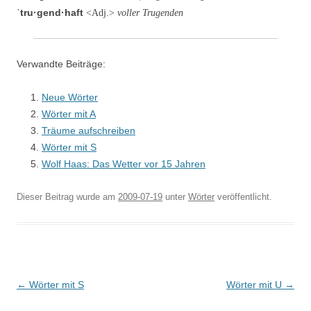
ˈtru·gend·haft
<Adj.>
voller Trugenden
Verwandte Beiträge:
Neue Wörter
Wörter mit A
Träume aufschreiben
Wörter mit S
Wolf Haas: Das Wetter vor 15 Jahren
Dieser Beitrag wurde am
2009-07-19
unter
Wörter
veröffentlicht.
Beitragsnavigation
←
Wörter mit S
Wörter mit U
→