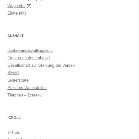
Wuppertal
(2)
Zitate
(44)
AUSHALT
dunkelwind&zwillingslicht
Freut euch des Labenz!
Gesellschaft zur Stärkung der Verben
KE/MI
Lehrerzitate
Puzzlers Wohnstollen
Tierchen – 2cute4U
’GROLL
?- true.