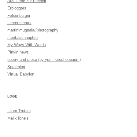
Aus Liebe zur Freiheit
Erbloggtes
Felsenbürger
Lehrerzimmer
martinimugnaia//photography
mentalschnupfen
My Ways With Words
Pinyin news
poetry and prose (by yumi kirschenbaum)
Sprachlog
Virtual Babylon
LOGE
Laura Trutoiu
Malik Ibheis