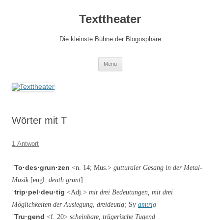
Zum
Inhalt
Texttheater
springen
Die kleinste Bühne der Blogosphäre
Menü
Wörter mit T
1 Antwort
ˈTo·des·grun·zen
<n. 14; Mus.>
gutturaler Gesang in der Metal-
Musik
[engl.
death grunt
]
ˈtrip·pel·deu·tig
<Adj.>
mit drei Bedeutungen, mit drei
Möglichkeiten der Auslegung, dreideutig;
Sy
amtrig
ˈTru·gend
<f. 20>
scheinbare, trügerische Tugend