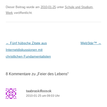
Dieser Beitrag wurde am
2010-01-25
unter
Schule und Studium
,
Werk
veröffentlicht.
Beitragsnavigation
←
Fünf hübsche Zitate aus
WebStär™
→
Internetdiskussionen mit
christlichen Fundamentalisten
8 Kommentare zu „
Feier des Lebens
“
taabraskifloosok
2010-01-25 um 09:03 Uhr