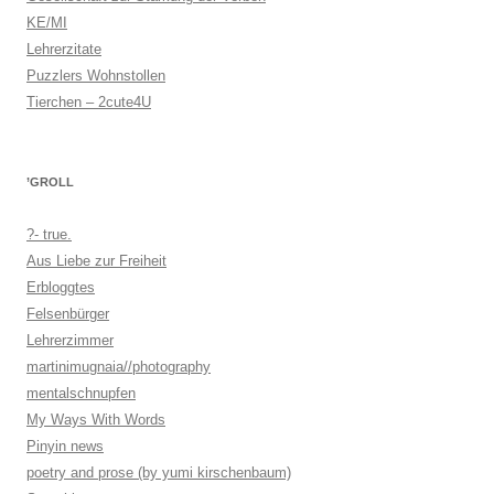
KE/MI
Lehrerzitate
Puzzlers Wohnstollen
Tierchen – 2cute4U
’GROLL
?- true.
Aus Liebe zur Freiheit
Erbloggtes
Felsenbürger
Lehrerzimmer
martinimugnaia//photography
mentalschnupfen
My Ways With Words
Pinyin news
poetry and prose (by yumi kirschenbaum)